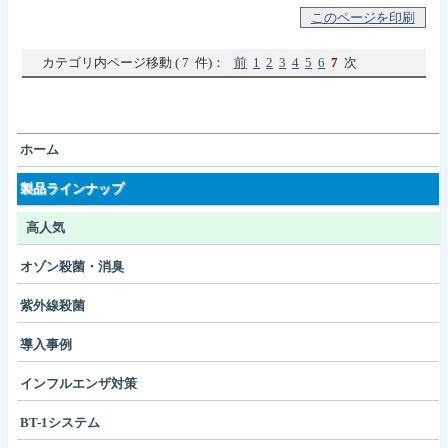
このページを印刷
カテゴリ内ページ移動 ( 7 件)：
前
1
2
3
4
5
6
7
次
ホーム
製品ラインナップ
高人気
オゾン殺菌・消臭
紫外線殺菌
導入事例
インフルエンザ対策
BT-1システム