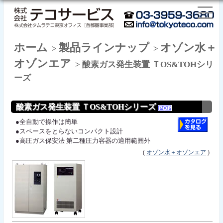
ホーム
製品ラインナップ
オゾン水＋
>
>
オゾンエア
> 酸素ガス発生装置 ＴOS&TOHシリ
ーズ
酸素ガス発生装置 ＴOS&TOHシリーズ
●全自動で操作は簡単
●スペースをとらないコンパクト設計
●高圧ガス保安法 第二種圧力容器の適用範囲外
(
オゾン水＋オゾンエア
)