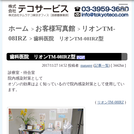
ホーム
お客様写真館
リオンTM-
>
>
08IRZ
> 歯科医院 リオンTM-08IRZ型
歯科医院 リオンTM-08IRZ型
2017/11/27 14:52 投稿者:
manager
(
記事一覧
) [ 3442hit ]
診療室・待合室
院内感染対策として
オゾンの効果はよく知っているので院内感染対策として使用してい
ます。
(
リオンTM-08IRZ
)