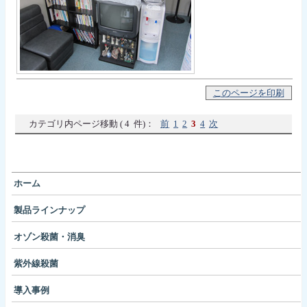
このページを印刷
カテゴリ内ページ移動 ( 4 件)：
前
1
2
3
4
次
ホーム
製品ラインナップ
オゾン殺菌・消臭
紫外線殺菌
導入事例