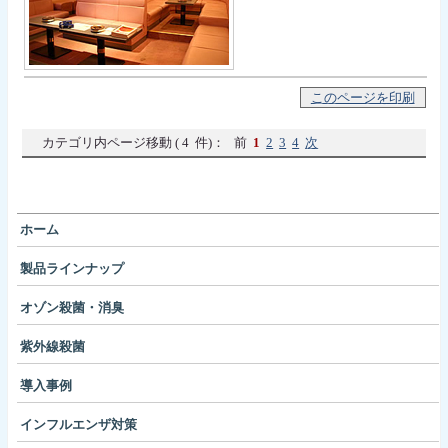
このページを印刷
カテゴリ内ページ移動 ( 4 件)： 前
1
2
3
4
次
ホーム
製品ラインナップ
オゾン殺菌・消臭
紫外線殺菌
導入事例
インフルエンザ対策