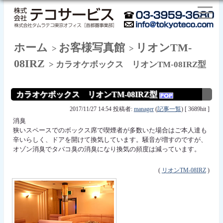
ホーム
お客様写真館
リオンTM-
>
>
08IRZ
> カラオケボックス リオンTM-08IRZ型
カラオケボックス リオンTM-08IRZ型
2017/11/27 14:54 投稿者:
manager
(
記事一覧
) [ 3689hit ]
消臭
狭いスペースでのボックス席で喫煙者が多数いた場合はご本人達も
辛いらしく、ドアを開けて換気しています。騒音が増すのですが、
オゾン消臭でタバコ臭の消臭になり換気の頻度は減っています。
(
リオンTM-08IRZ
)