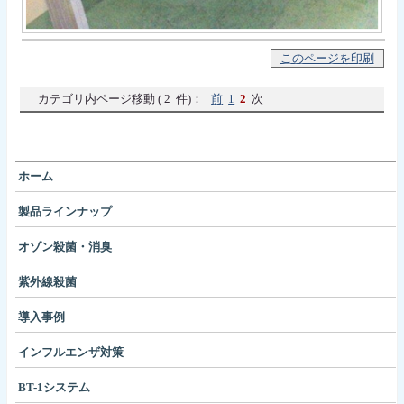
このページを印刷
カテゴリ内ページ移動 ( 2 件)：
前
1
2
次
ホーム
製品ラインナップ
オゾン殺菌・消臭
紫外線殺菌
導入事例
インフルエンザ対策
BT-1システム