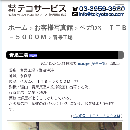
ホーム
お客様写真館
ベガDX ＴＴＢ
>
>
－５０００Ｍ
> 青果工場
青果工場
2017/11/27 15:48 投稿者:
manager
(
記事一覧
) [ 7282hit ]
場所 青果工場（野菜洗浄）
地域 奈良県
製品 ベガDX ＴＴＢ－５０００Ｍ 型
動機・理由 青果原型を洗浄殺菌し出荷する為。
設置効果 除菌・洗浄
葉物は鮮度がよくしっかりしている。
お客様の声 葉物の商品がパリパリになり、お客様より好評で
す。
(
ベガDX ＴＴＢ－５０００Ｍ
)