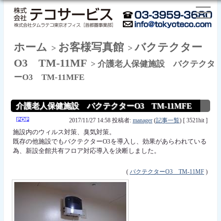
ホーム
お客様写真館
バクテクター
>
>
O3 TM-11MF
> 介護老人保健施設 バクテクタ
ーO3 TM-11MFE
介護老人保健施設 バクテクターO3 TM-11MFE
2017/11/27 14:58 投稿者:
manager
(
記事一覧
) [ 3521hit ]
施設内のウィルス対策、臭気対策。
既存の他施設でもバクテクターO3を導入し、効果があらわれている
為、新設全館共有フロア対応導入を決断しました。
(
バクテクターO3 TM-11MF
)