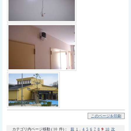
このページを印刷
カテゴリ内ページ移動 ( 10 件)：
前
1
..
4
5
6
7
8
9
10
次