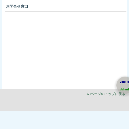
お問合せ窓口
zoo
defaul
このページのトップに戻る
株式会社タムラテコ東京オフィス［首都圏事業部］株式会社テコサービス
|
ログイン
TEL03-3959-3680 FAX03-3959-2375 〒171-0014東京都豊島区池袋2-14-2池袋2
丁目ビル2Ｆ MAIL info@tokyoteco.com