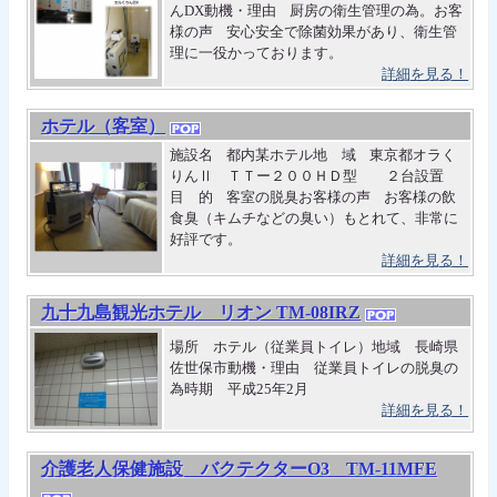
んDX動機・理由 厨房の衛生管理の為。お客
様の声 安心安全で除菌効果があり、衛生管
理に一役かっております。
詳細を見る！
ホテル（客室）
施設名 都内某ホテル地 域 東京都オラく
りんⅡ ＴＴー２００ＨＤ型 ２台設置
目 的 客室の脱臭お客様の声 お客様の飲
食臭（キムチなどの臭い）もとれて、非常に
好評です。
詳細を見る！
九十九島観光ホテル リオン TM-08IRZ
場所 ホテル（従業員トイレ）地域 長崎県
佐世保市動機・理由 従業員トイレの脱臭の
為時期 平成25年2月
詳細を見る！
介護老人保健施設 バクテクターO3 TM-11MFE