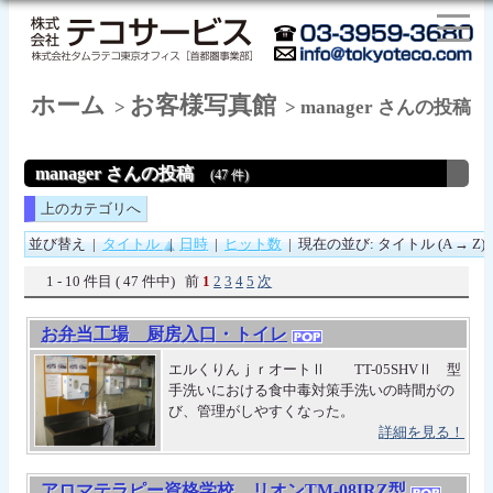
ホーム
お客様写真館
>
> manager さんの投稿
manager さんの投稿
(47 件)
上のカテゴリへ
並び替え
|
タイトル
|
日時
|
ヒット数
|
現在の並び: タイトル (A → Z)
1 - 10 件目 ( 47 件中) 前
1
2
3
4
5
次
お弁当工場 厨房入口・トイレ
エルくりんｊｒオートⅡ TT-05SHVⅡ 型
手洗いにおける食中毒対策手洗いの時間がの
び、管理がしやすくなった。
詳細を見る！
アロマテラピー資格学校 リオンTM-08IRZ型