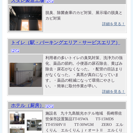
スダレ製造工場
脱臭、除菌倉庫のカビ対策、展示場の脱臭と
カビ対策
詳細を見る！
トイレ（駅・パーキングエリア・サービスエリア）
利用者の多いトイレの臭気対策、洗浄力の強
化、薬品の節約。小便器の尿石除去、黄ばみ
除去・尿石がなくなった。・配管の目詰まり
がなくなった。・真黒が真白になっていま
す。・薬品の軽減になって環境にやさし
い。・簡単に取付作業が早い。
詳細を見る！
ホテル（厨房）
施設名 九十九島観光ホテル地域 長崎県佐
世保市設置製品TT-05WA TT-15MDS
TT-05SHVⅡ TT-30WGM ZERO エル
くりん エルくりんｊｒオートⅡ エルくり