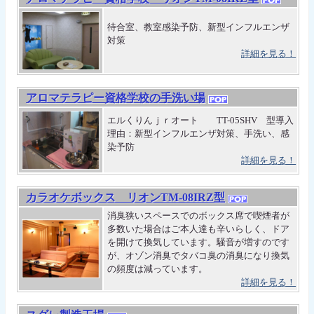
待合室、教室感染予防、新型インフルエンザ
対策
詳細を見る！
アロマテラピー資格学校の手洗い場
エルくりんｊｒオート TT-05SHV 型導入
理由：新型インフルエンザ対策、手洗い、感
染予防
詳細を見る！
カラオケボックス リオンTM-08IRZ型
消臭狭いスペースでのボックス席で喫煙者が
多数いた場合はご本人達も辛いらしく、ドア
を開けて換気しています。騒音が増すのです
が、オゾン消臭でタバコ臭の消臭になり換気
の頻度は減っています。
詳細を見る！