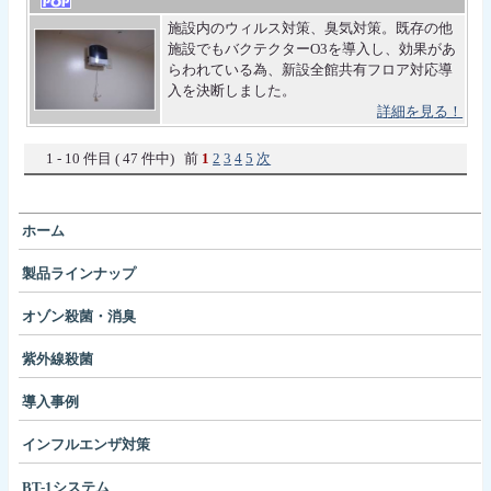
施設内のウィルス対策、臭気対策。既存の他
施設でもバクテクターO3を導入し、効果があ
らわれている為、新設全館共有フロア対応導
入を決断しました。
詳細を見る！
1 - 10 件目 ( 47 件中) 前
1
2
3
4
5
次
ホーム
製品ラインナップ
オゾン殺菌・消臭
紫外線殺菌
導入事例
インフルエンザ対策
BT-1システム