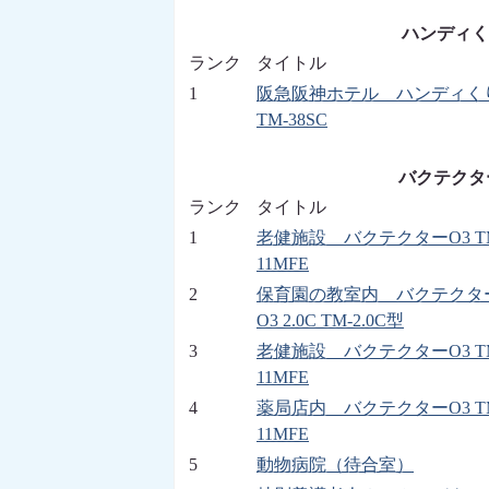
ハンディくり
ランク
タイトル
1
阪急阪神ホテル ハンディく
TM-38SC
バクテクター
ランク
タイトル
1
老健施設 バクテクターO3 T
11MFE
2
保育園の教室内 バクテクタ
O3 2.0C TM-2.0C型
3
老健施設 バクテクターO3 T
11MFE
4
薬局店内 バクテクターO3 T
11MFE
5
動物病院（待合室）