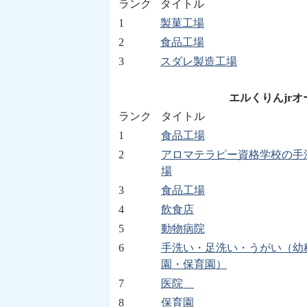
ランク
タイトル
1
製菓工場
2
食品工場
3
スダレ製造工場
エルくりんjrオー
ランク
タイトル
1
食品工場
2
アロマテラピー資格学校の手
場
3
食品工場
4
飲食店
5
動物病院
6
手洗い・足洗い・うがい（幼
園・保育園）
7
医院
8
保育園