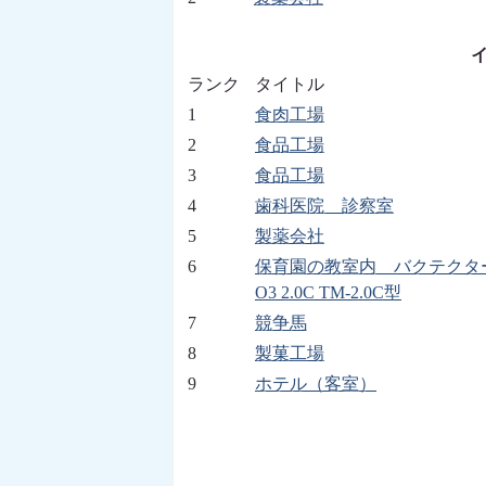
イ
ランク
タイトル
1
食肉工場
2
食品工場
3
食品工場
4
歯科医院 診察室
5
製薬会社
6
保育園の教室内 バクテクタ
O3 2.0C TM-2.0C型
7
競争馬
8
製菓工場
9
ホテル（客室）