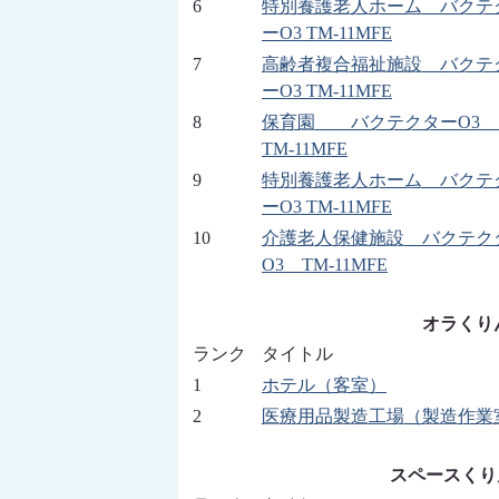
6
特別養護老人ホーム バクテ
ーO3 TM-11MFE
7
高齢者複合福祉施設 バクテ
ーO3 TM-11MFE
8
保育園 バクテクターO
TM-11MFE
9
特別養護老人ホーム バクテ
ーO3 TM-11MFE
10
介護老人保健施設 バクテク
O3 TM-11MFE
オラくりんⅡ
ランク
タイトル
1
ホテル（客室）
2
医療用品製造工場（製造作業
スペースくりん 