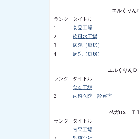
エルくりんＤＸ
ランク
タイトル
1
食品工場
2
飲料水工場
3
病院（厨房）
4
病院（厨房）
エルくりんＤＸ
ランク
タイトル
1
食肉工場
2
歯科医院 診察室
ベガDX ＴＴ
ランク
タイトル
1
青果工場
2
製薬会社