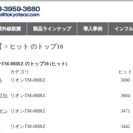
紫外線殺菌
製品ラインナップ
導入事例
インフ
館
> ヒット のトップ10
TM-08IRZ のトップ10 (ヒット)
カテゴリ
ヒット
-
リオンTM-08IRZ
3690
M-
リオンTM-08IRZ
3604
オン
リオンTM-08IRZ
3471
型
リオンTM-08IRZ
3442