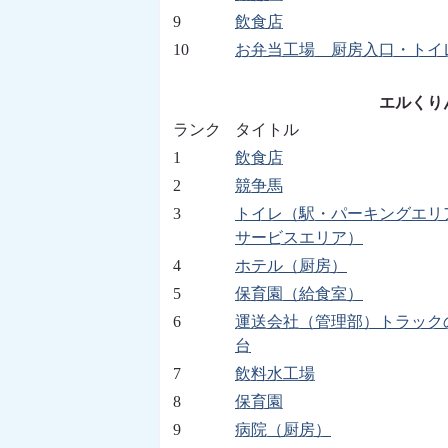
9
飲食店
10
お弁当工場 厨房入口・トイ
エルくりん
ランク
タイトル
1
飲食店
2
競争馬
3
トイレ（駅・パーキングエリ
サービスエリア）
4
ホテル（厨房）
5
保育園（給食室）
6
運送会社（管理部）トラック
台
7
飲料水工場
8
保育園
9
病院（厨房）