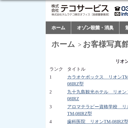
ホーム
オゾン殺菌・消臭
ホーム
お客様写真
>
リオン
ランク
タイトル
1
カラオケボックス リオンTM
08IRZ型
2
九十九島観光ホテル リオン T
08IRZ
3
アロマテラピー資格学校 リ
TM-08IRZ型
4
歯科医院 リオンTM-08IRZ